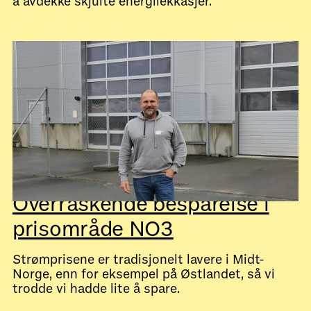
å avdekke skjulte energilekkasjer.
July 28, 2026
Kundecaser
Overraskende besparelse i
prisområde NO3
Strømprisene er tradisjonelt lavere i Midt-
Norge, enn for eksempel på Østlandet, så vi
trodde vi hadde lite å spare.