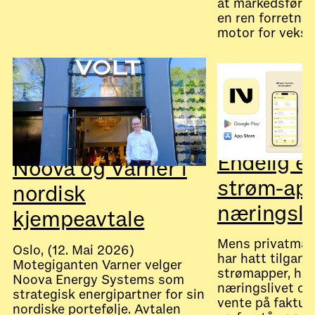
at markedsførin
en ren forretnin
motor for vekst
July 28, 2026
Nyheter
Endelig e
Noova og Varner i
strøm-app
nordisk
næringsli
kjempeavtale
Mens privatmar
Oslo, (12. Mai 2026)
har hatt tilgang
Motegiganten Varner velger
strømapper, har
Noova Energy Systems som
næringslivet of
strategisk energipartner for sin
vente på faktura
nordiske portefølje. Avtalen