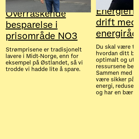
Energieff
Overraskende
drift med
besparelse i
energiråd
prisområde NO3
Du skal være tr
Strømprisene er tradisjonelt
hvordan ditt by
lavere i Midt-Norge, enn for
optimalt og utn
eksempel på Østlandet, så vi
ressursene best
trodde vi hadde lite å spare.
Sammen med os
være sikker på 
energi, reduser
og har en bærekr
July 28, 2026
Nyheter
July 28, 2026
Nyheter