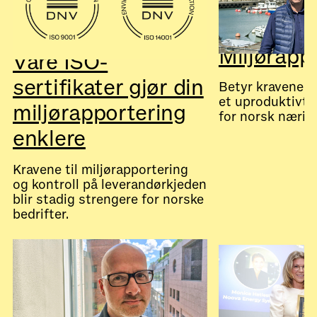
Miljørapp
Våre ISO-
sertifikater gjør din
Betyr kravene ti
et uproduktivt 
miljørapportering
for norsk nærin
enklere
Kravene til miljørapportering
og kontroll på leverandørkjeden
July 28, 2026
Nyheter
blir stadig strengere for norske
bedrifter.
July 28, 2026
Nyheter