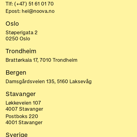
Tlf: (+47) 51 61 01 70
Epost: hei@noova.no
Oslo
Støperigata 2
0250 Oslo
Trondheim
Brattørkaia 17, 7010 Trondheim
Bergen
Damsgårdsveien 135, 5160 Laksevåg
Stavanger
Løkkeveien 107
4007 Stavanger
Postboks 220
4001 Stavanger
Sverige