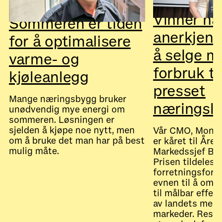
Vinner na
Sommeren er tiden
anerkjenn
for å optimalisere
å selge m
varme- og
forbruk til
kjøleanlegg
presset
Mange næringsbygg bruker
næringsli
unødvendig mye energi om
sommeren. Løsningen er
sjelden å kjøpe noe nytt, men
Vår CMO, Monic
om å bruke det man har på best
er kåret til Året
mulig måte.
Markedssjef B2
Prisen tildeles f
forretningsfors
evnen til å omse
til målbar effekt
July 28, 2026
Nyheter
av landets mest
markeder. Resul