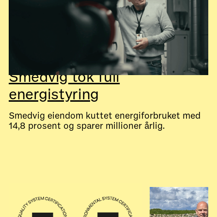
Smedvig tok full
energistyring
Smedvig eiendom kuttet energiforbruket med
14,8 prosent og sparer millioner årlig.
July 28, 2026
Kundecaser