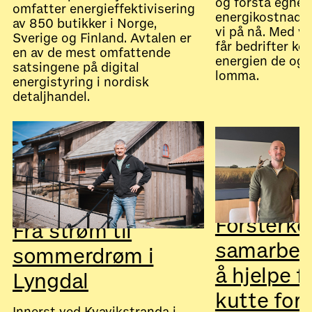
og forstå egne
omfatter energieffektivisering
energikostnader
av 850 butikker i Norge,
vi på nå. Med v
Sverige og Finland. Avtalen er
får bedrifter kon
en av de mest omfattende
energien de også
satsingene på digital
lomma.
energistyring i nordisk
detaljhandel.
July 28, 2026
Nyheter
July 28, 2026
Nyheter
Forsterke
Fra strøm til
samarbeid
sommerdrøm i
å hjelpe f
Lyngdal
kutte for
Innerst ved Kvavikstranda i