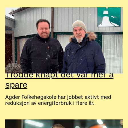
July 28, 2026
Kundecaser
Trodde knapt det var mer å
spare
Agder Folkehøgskole har jobbet aktivt med
reduksjon av energiforbruk i flere år.