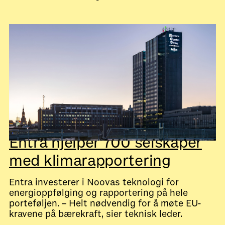
July 28, 2026
Kundecaser
Entra hjelper 700 selskaper
med klimarapportering
Entra investerer i Noovas teknologi for
energioppfølging og rapportering på hele
porteføljen. – Helt nødvendig for å møte EU-
kravene på bærekraft, sier teknisk leder.