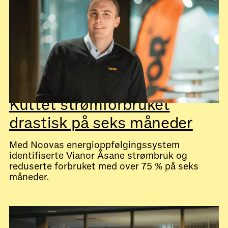
July 28, 2026
Kundecaser
Kuttet strømforbruket
drastisk på seks måneder
Med Noovas energioppfølgingssystem
identifiserte Vianor Åsane strømbruk og
reduserte forbruket med over 75 % på seks
måneder.
July 28, 2026
Kundecaser