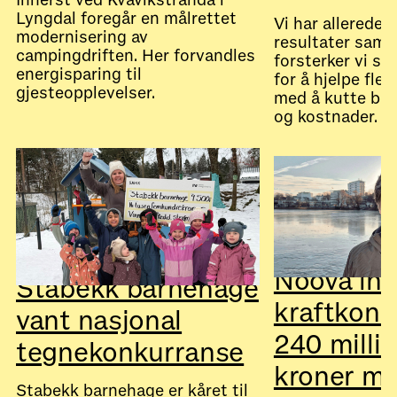
Lyngdal foregår en målrettet
Vi har allerede 
modernisering av
resultater sam
campingdriften. Her forvandles
forsterker vi s
energisparing til
for å hjelpe fler
gjesteopplevelser.
med å kutte båd
og kostnader.
July 28, 2026
Nyheter
July 28, 2026
Nyheter
Noova inn
Stabekk barnehage
kraftkont
vant nasjonal
240 milli
tegnekonkurranse
kroner m
Stabekk barnehage er kåret til