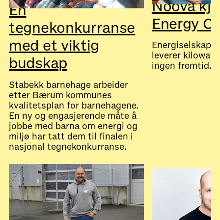
Noova kjø
En
Energy Co
tegnekonkurranse
med et viktig
Energiselskape
leverer kilowatt
budskap
ingen fremtid.
Stabekk barnehage arbeider
etter Bærum kommunes
kvalitetsplan for barnehagene.
July 28, 2026
Nyheter
En ny og engasjerende måte å
jobbe med barna om energi og
miljø har tatt dem til finalen i
nasjonal tegnekonkurranse.
July 28, 2026
Nyheter