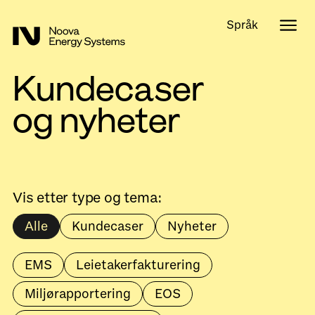
Språk
Kundecaser
og nyheter
Vis etter type og tema:
Alle
Kundecaser
Nyheter
EMS
Leietakerfakturering
Miljørapportering
EOS