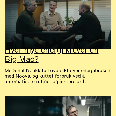
Hvor mye energi krever en
Big Mac?
McDonald's fikk full oversikt over energibruken
med Noova, og kuttet forbruk ved å
automatisere rutiner og justere drift.
July 28, 2026
Kundecaser