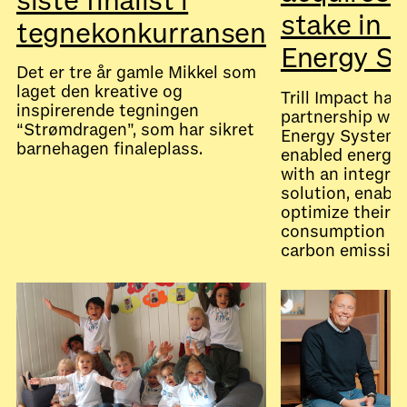
siste finalist i
stake in 
tegnekonkurransen
Energy S
Det er tre år gamle Mikkel som
laget den kreative og
Trill Impact has
inspirerende tegningen
partnership wi
“Strømdragen”, som har sikret
Energy Systems,
barnehagen finaleplass.
enabled energy 
with an integra
solution, enabl
optimize their 
consumption an
July 28, 2026
Nyheter
carbon emission
July 28, 2026
Nyheter