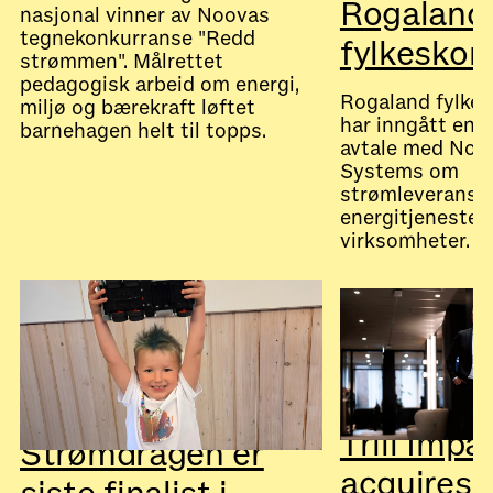
Rogaland
nasjonal vinner av Noovas
tegnekonkurranse "Redd
fylkesko
strømmen". Målrettet
pedagogisk arbeid om energi,
Rogaland fylk
miljø og bærekraft løftet
har inngått en f
barnehagen helt til topps.
avtale med Noo
Systems om
strømleveranse
energitjenester t
July 28, 2026
Nyheter
virksomheter.
July 28, 2026
Nyheter
Trill Impa
Strømdragen er
acquires 