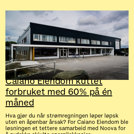
July 28, 2026
Kundecaser
Caiano Eiendom kuttet
forbruket med 60% på én
måned
Hva gjør du når strømregningen løper løpsk
uten en åpenbar årsak? For Caiano Eiendom ble
løsningen et tettere samarbeid med Noova for