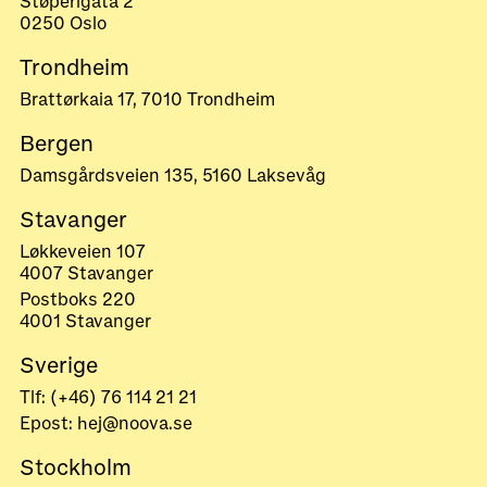
Støperigata 2
0250 Oslo
Trondheim
Brattørkaia 17, 7010 Trondheim
Bergen
Damsgårdsveien 135, 5160 Laksevåg
Stavanger
Løkkeveien 107
4007 Stavanger
Postboks 220
4001 Stavanger
Sverige
Tlf: (+46) 76 114 21 21
Epost: hej@noova.se
Stockholm