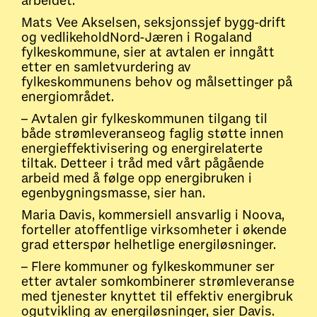
arbeidet.
Mats Vee Akselsen, seksjonssjef bygg-drift
og vedlikeholdNord-Jæren i Rogaland
fylkeskommune, sier at avtalen er inngått
etter en samletvurdering av
fylkeskommunens behov og målsettinger på
energiområdet.
– Avtalen gir fylkeskommunen tilgang til
både strømleveranseog faglig støtte innen
energieffektivisering og energirelaterte
tiltak. Detteer i tråd med vårt pågående
arbeid med å følge opp energibruken i
egenbygningsmasse, sier han.
Maria Davis, kommersiell ansvarlig i Noova,
forteller atoffentlige virksomheter i økende
grad etterspør helhetlige energiløsninger.
– Flere kommuner og fylkeskommuner ser
etter avtaler somkombinerer strømleveranse
med tjenester knyttet til effektiv energibruk
ogutvikling av energiløsninger, sier Davis.