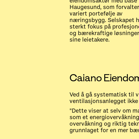
eiendomsaktør med base 
Haugesund, som forvalter
variert portefølje av
næringsbygg. Selskapet h
sterkt fokus på profesjone
og bærekraftige løsninger
sine leietakere.
Caiano Eiendom
Ved å gå systematisk til v
ventilasjonsanlegget ikke
"Dette viser at selv om m
som et energiovervåknings
overvåkning og riktig tekn
grunnlaget for en mer bær