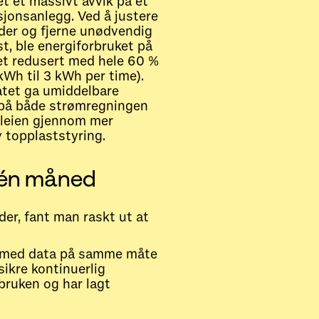
t et massivt avvik på et
sjonsanlegg. Ved å justere
ider og fjerne unødvendig
t, ble energiforbruket på
et redusert med hele 60 %
 kWh til 3 kWh per time).
atet ga umiddelbare
 på både strømregningen
tleien gjennom mer
v topplaststyring.
 én måned
der, fant man raskt ut at
is med data på samme måte
ikre kontinuerlig
bruken og har lagt