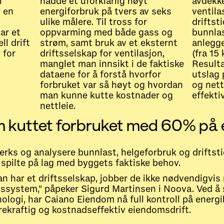
i
hadde et uforklarlig høyt
avdekke
 en
energiforbruk på tvers av seks
ventila
ulike målere. Til tross for
driftst
ar et
oppvarming med både gass og
bunnlas
ll drift
strøm, samt bruk av et eksternt
anlegg
 for
driftsselskap for ventilasjon,
(fra 15
manglet man innsikt i de faktiske
Result
dataene for å forstå hvorfor
utslag
forbruket var så høyt og hvordan
og net
man kunne kutte kostnader og
effekti
nettleie.
 kuttet forbruket med 60% på
erks og analysere bunnlast, helgeforbruk og driftsti
 spilte på lag med byggets faktiske behov.
an har et driftsselskap, jobber de ikke nødvendigv
system," påpeker Sigurd Martinsen i Noova. Ved å s
ologi, har Caiano Eiendom nå full kontroll på energi
ekraftig og kostnadseffektiv eiendomsdrift.