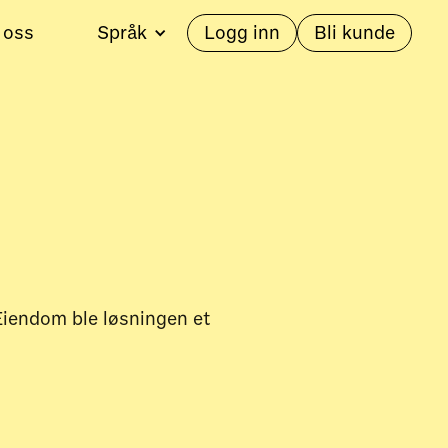
 oss
Språk
Logg inn
Bli kunde
Eiendom ble løsningen et