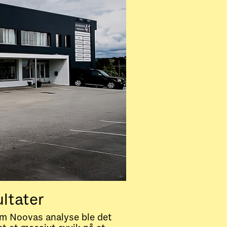
ltater
m Noovas analyse ble det