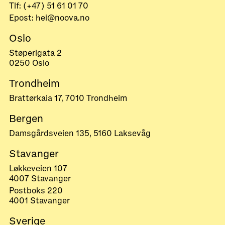
Tlf: (+47) 51 61 01 70
Epost: hei@noova.no
Oslo
Støperigata 2
0250 Oslo
Trondheim
Brattørkaia 17, 7010 Trondheim
Bergen
Damsgårdsveien 135, 5160 Laksevåg
Stavanger
Løkkeveien 107
4007 Stavanger
Postboks 220
4001 Stavanger
Sverige