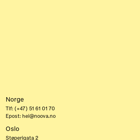
Norge
Tlf: (+47) 51 61 01 70
Epost: hei@noova.no
Oslo
Støperigata 2