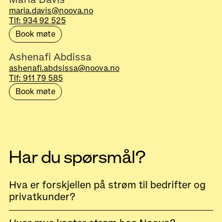
maria.davis@noova.no
Tlf: 934 92 525
Book møte
Ashenafi Abdissa
ashenafi.abdsissa@noova.no
Tlf: 911 79 585
Book møte
Har du spørsmål?
Hva er forskjellen på strøm til bedrifter og
privatkunder?