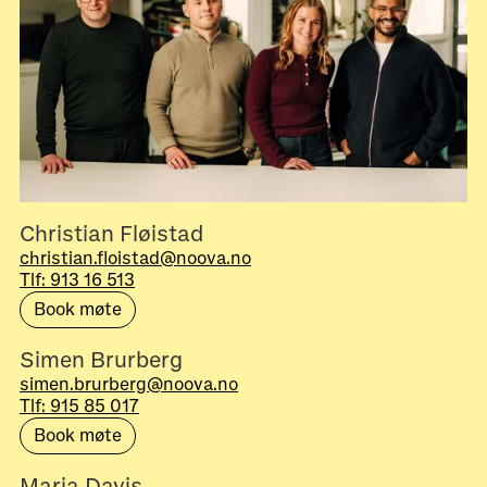
Christian Fløistad
christian.floistad@noova.no
Tlf: 913 16 513
Book møte
Simen Brurberg
simen.brurberg@noova.no
Tlf: 915 85 017
Book møte
Maria Davis