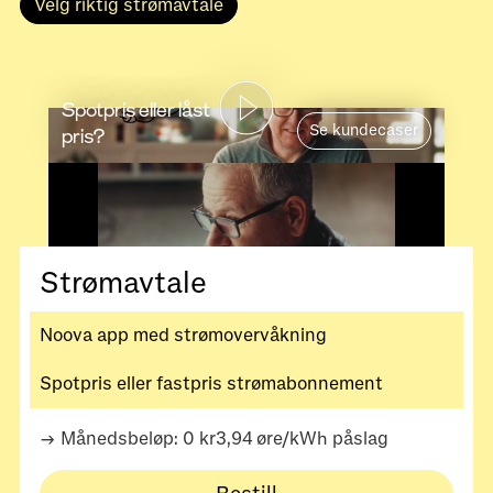
Velg riktig strømavtale
Spotpris eller låst
Se kundecaser
pris?
Strømavtale
Noova app med strømovervåkning
Spotpris eller fastpris strømabonnement
→ Månedsbeløp: 0 kr3,94 øre/kWh påslag