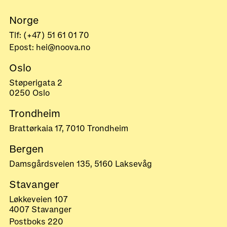
Norge
Tlf: (+47) 51 61 01 70
Epost: hei@noova.no
Oslo
Støperigata 2
0250 Oslo
Trondheim
Brattørkaia 17, 7010 Trondheim
Bergen
Damsgårdsveien 135, 5160 Laksevåg
Stavanger
Løkkeveien 107
4007 Stavanger
Postboks 220