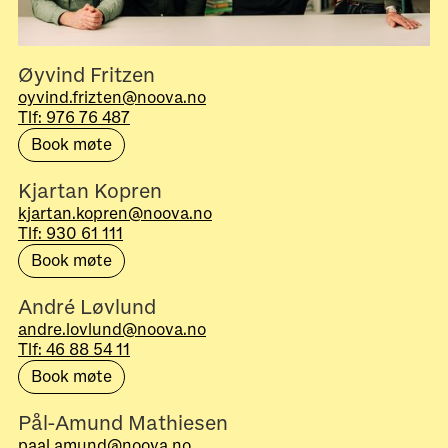
Øyvind Fritzen
oyvind.frizten@noova.no
Tlf: 976 76 487
Book møte
Kjartan Kopren
kjartan.kopren@noova.no
Tlf: 930 61 111
Book møte
André Løvlund
andre.lovlund@noova.no
Tlf: 46 88 54 11
Book møte
Pål-Amund Mathiesen
paal.amund@noova.no