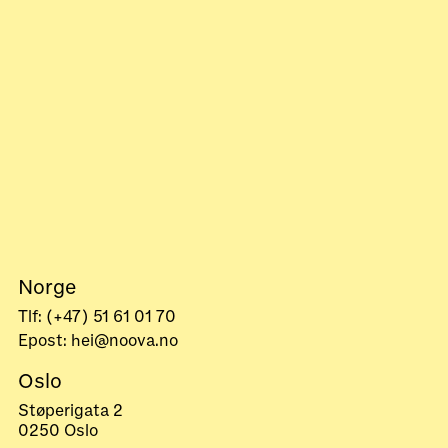
Norge
Tlf: (+47) 51 61 01 70
Epost: hei@noova.no
Oslo
Støperigata 2
0250 Oslo