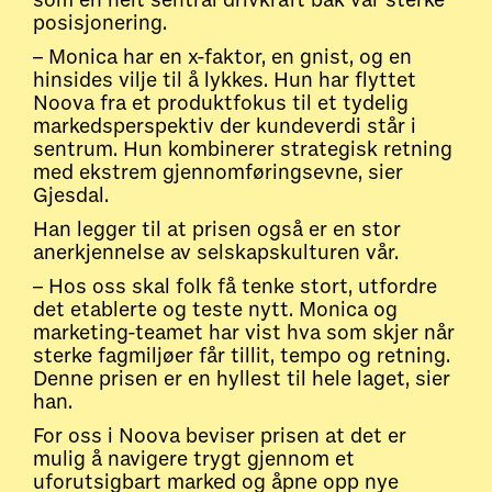
som en helt sentral drivkraft bak vår sterke
posisjonering.
– Monica har en x-faktor, en gnist, og en
hinsides vilje til å lykkes. Hun har flyttet
Noova fra et produktfokus til et tydelig
markedsperspektiv der kundeverdi står i
sentrum. Hun kombinerer strategisk retning
med ekstrem gjennomføringsevne, sier
Gjesdal.
Han legger til at prisen også er en stor
anerkjennelse av selskapskulturen vår.
– Hos oss skal folk få tenke stort, utfordre
det etablerte og teste nytt. Monica og
marketing-teamet har vist hva som skjer når
sterke fagmiljøer får tillit, tempo og retning.
Denne prisen er en hyllest til hele laget, sier
han.
For oss i Noova beviser prisen at det er
mulig å navigere trygt gjennom et
uforutsigbart marked og åpne opp nye