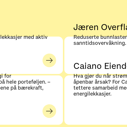
Jæren Overfl
mlekkasjer med aktiv
Reduserte bunnlaste
sanntidsovervåkning.
Caiano Eien
i for
Hva gjør du når strøm
å hele porteføljen. –
åpenbar årsak? For C
ene på bærekraft,
tettere samarbeid med
energilekkasjer.