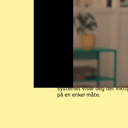
Hvorfor EOS?
Se strømbruken i alle bygge
dine på én skjerm. Brukerven
oversiktlig og alltid oppdater
Du trenger ikke å være ekspe
systemet viser deg det vikti
på en enkel måte.