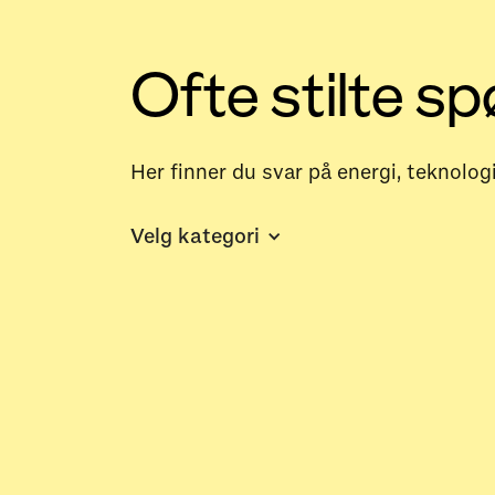
Ofte stilte s
Her finner du svar på energi, teknolog
Velg kategori
Hva er forskjellen på energiovervå
Hvordan kan jeg redusere strømfor
Trenger jeg både energiovervåknin