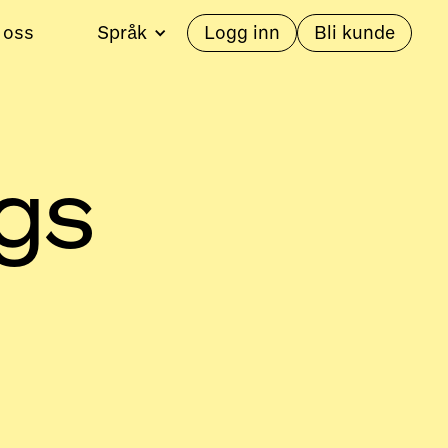
 oss
Språk
Logg inn
Bli kunde
ngs