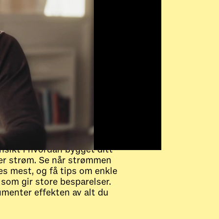
 hvor pengene
r og hvor du kan
are
nnsikt i hvordan bygget ditt
er strøm. Se når strømmen
es mest, og få tips om enkle
 som gir store besparelser.
menter effekten av alt du