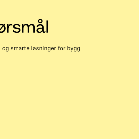
pørsmål
i og smarte løsninger for bygg.
kning og energistyring?
bruket i bygget mitt?
g og energistyring?