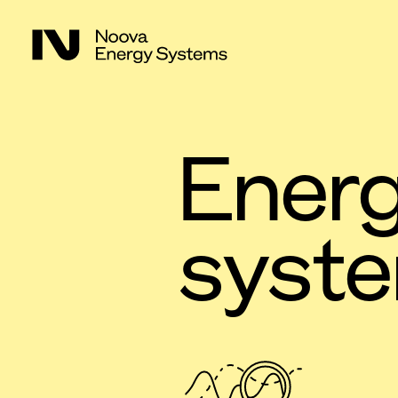
Energ
syst