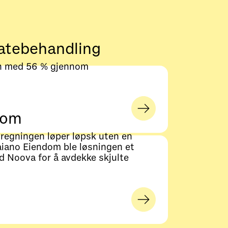
atebehandling
n med 56 % gjennom
dom
regningen løper løpsk uten en
aiano Eiendom ble løsningen et
 Noova for å avdekke skjulte