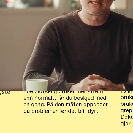
Vi passer på at alt
Se
er som det skal
gå
ne
nlig,
sp
Noova Energy følger med på
t.
strømbruken hele døgnet. Hvis
rt,
Få i
noe plutselig bruker mer strøm
gste
bruk
enn normalt, får du beskjed med
bruk
en gang. På den måten oppdager
grep
du problemer før det blir dyrt.
Doku
gjør.