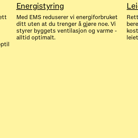
Energistyring
Lei
ett
Med EMS reduserer vi energiforbruket
Rett
ditt uten at du trenger å gjøre noe. Vi
bere
styrer byggets ventilasjon og varme -
kost
alltid optimalt.
leie
ptil