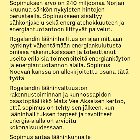
Sopimuksen arvo on 240 miljoonaa Norjan
kruunua sähkön nykyisten hintojen
perusteella. Sopimukseen sisältyy
sähkönjakelu sekä energiatehokkuuteen ja
energiantuotantoon liittyvät palvelut.
Rogalandin lääninhallitus on ajan mittaan
pyrkinyt vähentämään energiankulutusta
omissa rakennuksissaan ja toteuttanut
useita erilaisia toimenpiteitä energiankäytön
ja energiantuotannon alalla. Sopimus
Noovan kanssa on allekirjoitettu osana tätä
työtä.
Rogalandin lääninvaltuuston
rakennustoiminnan ja kunnossapidon
osastopäällikkö Mats Vee Akselsen kertoo,
että sopimus on tehty sen jälkeen, kun
lääninhallituksen tarpeet ja tavoitteet
energia-alalla on arvioitu
kokonaisuudessaan.
Sopimus antaa lääninkunnalle