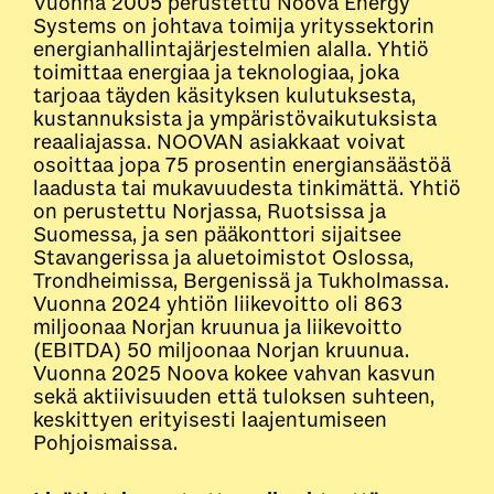
Vuonna 2005 perustettu Noova Energy
Systems on johtava toimija yrityssektorin
energianhallintajärjestelmien alalla. Yhtiö
toimittaa energiaa ja teknologiaa, joka
tarjoaa täyden käsityksen kulutuksesta,
kustannuksista ja ympäristövaikutuksista
reaaliajassa. NOOVAN asiakkaat voivat
osoittaa jopa 75 prosentin energiansäästöä
laadusta tai mukavuudesta tinkimättä. Yhtiö
on perustettu Norjassa, Ruotsissa ja
Suomessa, ja sen pääkonttori sijaitsee
Stavangerissa ja aluetoimistot Oslossa,
Trondheimissa, Bergenissä ja Tukholmassa.
Vuonna 2024 yhtiön liikevoitto oli 863
miljoonaa Norjan kruunua ja liikevoitto
(EBITDA) 50 miljoonaa Norjan kruunua.
Vuonna 2025 Noova kokee vahvan kasvun
sekä aktiivisuuden että tuloksen suhteen,
keskittyen erityisesti laajentumiseen
Pohjoismaissa.