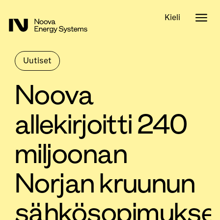
Kieli
Uutiset
Noova
allekirjoitti 240
miljoonan
Norjan kruunun
sähkösopimukse