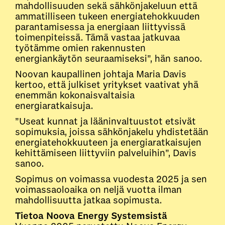
mahdollisuuden sekä sähkönjakeluun että
ammatilliseen tukeen energiatehokkuuden
parantamisessa ja energiaan liittyvissä
toimenpiteissä. Tämä vastaa jatkuvaa
työtämme omien rakennusten
energiankäytön seuraamiseksi”, hän sanoo.
Noovan kaupallinen johtaja Maria Davis
kertoo, että julkiset yritykset vaativat yhä
enemmän kokonaisvaltaisia
energiaratkaisuja.
”Useat kunnat ja lääninvaltuustot etsivät
sopimuksia, joissa sähkönjakelu yhdistetään
energiatehokkuuteen ja energiaratkaisujen
kehittämiseen liittyviin palveluihin”, Davis
sanoo.
Sopimus on voimassa vuodesta 2025 ja sen
voimassaoloaika on neljä vuotta ilman
mahdollisuutta jatkaa sopimusta.
Tietoa Noova Energy Systemsistä