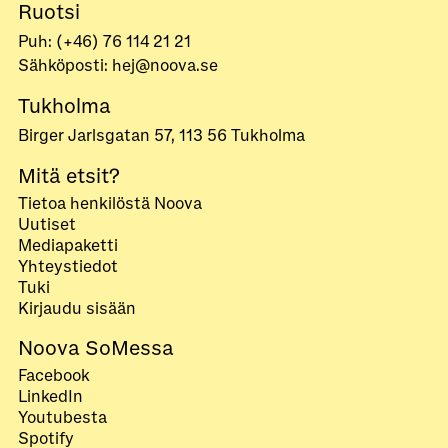
Ruotsi
Puh: (+46) 76 114 21 21
Sähköposti: hej@noova.se
Tukholma
Birger Jarlsgatan 57, 113 56 Tukholma
Mitä etsit?
Tietoa henkilöstä Noova
Uutiset
Mediapaketti
Yhteystiedot
Tuki
Kirjaudu sisään
Noova SoMessa
Facebook
LinkedIn
Youtubesta
Spotify