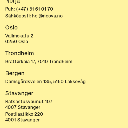
Norja
Puh: (+47) 51 61 01 70
Sähköposti: hei@noova.no
Oslo
Valimokatu 2
0250 Oslo
Trondheim
Brattørkaia 17, 7010 Trondheim
Bergen
Damsgårdsveien 135, 5160 Laksevåg
Stavanger
Ratsastusvaunut 107
4007 Stavanger
Postilaatikko 220
4001 Stavanger