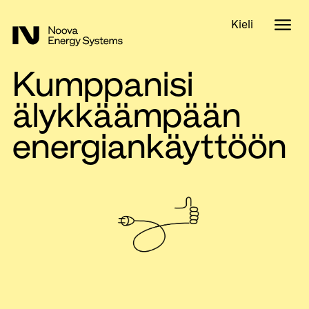
Kieli
Kumppanisi
älykkäämpään
energiankäyttöön