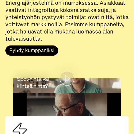
Energiajärjestelmä on murroksessa. Asiakkaat
vaativat integroituja kokonaisratkaisuja, ja
yhteistyöhön pystyvät toimijat ovat niitä, jotka
voittavat markkinoilla. Etsimme kumppaneita,
jotka haluavat olla mukana luomassa alan
tulevaisuutta.
Ryhdy kumppaniksi
Spot-hinta vai
kiinteä hinta?