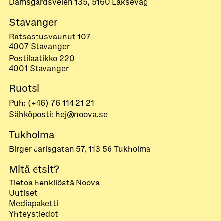
Damsgårdsveien 135, 5160 Laksevåg
Stavanger
Ratsastusvaunut 107
4007 Stavanger
Postilaatikko 220
4001 Stavanger
Ruotsi
Puh: (+46) 76 114 21 21
Sähköposti: hej@noova.se
Tukholma
Birger Jarlsgatan 57, 113 56 Tukholma
Mitä etsit?
Tietoa henkilöstä Noova
Uutiset
Mediapaketti
Yhteystiedot