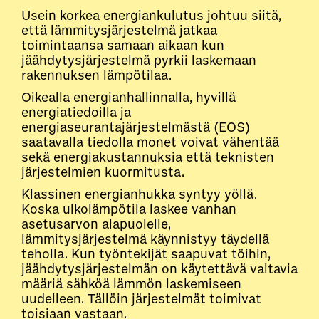
Usein korkea energiankulutus johtuu siitä,
että lämmitysjärjestelmä jatkaa
toimintaansa samaan aikaan kun
jäähdytysjärjestelmä pyrkii laskemaan
rakennuksen lämpötilaa.
Oikealla energianhallinnalla, hyvillä
energiatiedoilla ja
energiaseurantajärjestelmästä (EOS)
saatavalla tiedolla monet voivat vähentää
sekä energiakustannuksia että teknisten
järjestelmien kuormitusta.
Klassinen energianhukka syntyy yöllä.
Koska ulkolämpötila laskee vanhan
asetusarvon alapuolelle,
lämmitysjärjestelmä käynnistyy täydellä
teholla. Kun työntekijät saapuvat töihin,
jäähdytysjärjestelmän on käytettävä valtavia
määriä sähköä lämmön laskemiseen
uudelleen. Tällöin järjestelmät toimivat
toisiaan vastaan.