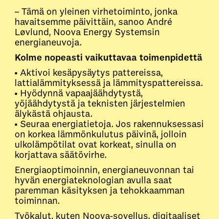
– Tämä on yleinen virhetoiminto, jonka
havaitsemme päivittäin, sanoo André
Løvlund, Noova Energy Systemsin
energianeuvoja.
Kolme nopeasti vaikuttavaa toimenpidettä
• Aktivoi kesäpysäytys pattereissa,
lattialämmityksessä ja lämmityspattereissa.
• Hyödynnä vapaajäähdytystä,
yöjäähdytystä ja teknisten järjestelmien
älykästä ohjausta.
• Seuraa energiatietoja. Jos rakennuksessasi
on korkea lämmönkulutus päivinä, jolloin
ulkolämpötilat ovat korkeat, sinulla on
korjattava säätövirhe.
Energiaoptimoinnin, energianeuvonnan tai
hyvän energiateknologian avulla saat
paremman käsityksen ja tehokkaamman
toiminnan.
Työkalut, kuten Noova-sovellus, digitaaliset