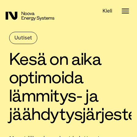
Kieli
Uutiset
Kesä on aika
optimoida
lämmitys- ja
jäähdytysjärjest