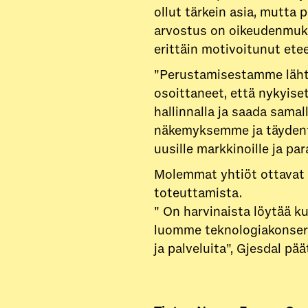
ollut tärkein asia, mutta 
arvostus on oikeudenmuka
erittäin motivoitunut ete
”Perustamisestamme läht
osoittaneet, että nykyise
hallinnalla ja saada sam
näkemyksemme ja täydentää
uusille markkinoille ja pa
Molemmat yhtiöt ottavat m
toteuttamista.
” On harvinaista löytää k
luomme teknologiakonsern
ja palveluita”, Gjesdal pää