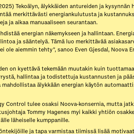
025) Tekoälyn, älykkäiden antureiden ja kysynnän hal
ntää merkittävästi energiankulutusta ja kustannuks
teja ja aikaa manuaaliseen seurantaan.
distää energian näkemykseen ja hallintaan. Energi
lintoa ja sääntelyä. Tämä luo merkittävää asiakasarv
 ei ole aiemmin tehty”, sanoo Even Gjesdal, Noova 
den on kyettävä tekemään muutakin kuin tuottamaan
ystä, hallintaa ja todistettuja kustannusten ja pä
a mahdollistaa älykkään energian käytön automaattis
y Control tulee osaksi Noova-konsernia, mutta jatk
mitusjohtaja Tommy Hagenes myi kaikki yhtiön osakk
älle läheiselle kumppanille.
ntekijöille ja tapa varmistaa tiimissä lisää motivaat