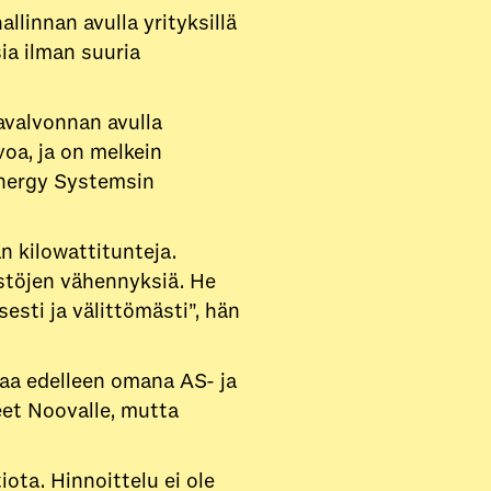
linnan avulla yrityksillä
ia ilman suuria
avalvonnan avulla
oa, ja on melkein
Energy Systemsin
 kilowattitunteja.
ästöjen vähennyksiä. He
esti ja välittömästi”, hän
aa edelleen omana AS- ja
eet Noovalle, mutta
iota. Hinnoittelu ei ole