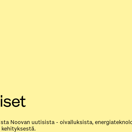
iset
sta Noovan uutisista - oivalluksista, energiateknol
 kehityksestä.