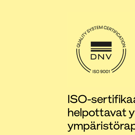
ISO-sertifik
helpottavat y
ympäristörap