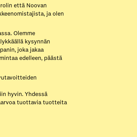
trolin että Noovan
eenomistajista, ja olen
massa. Olemme
älykkäällä kysynnän
anin, joka jakaa
mintaa edelleen, päästä
vutavoitteiden
iin hyvin. Yhdessä
arvoa tuottavia tuotteita