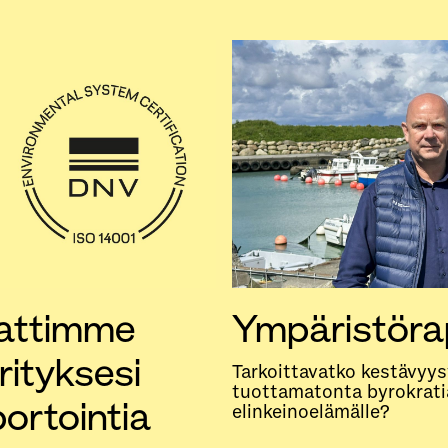
aattimme
Ympäristörap
rityksesi
Tarkoittavatko kestävyy
tuottamatonta byrokratia
ortointia
elinkeinoelämälle?