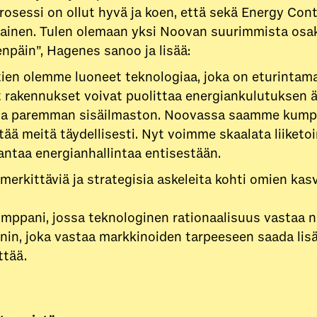
prosessi on ollut hyvä ja koen, että sekä Energy Con
inen. Tulen olemaan yksi Noovan suurimmista osakk
enpäin”, Hagenes sanoo ja lisää:
ien olemme luoneet teknologiaa, joka on eturinta
t rakennukset voivat puolittaa energiankulutuksen 
alla paremman sisäilmaston. Noovassa saamme kumpp
 meitä täydellisesti. Nyt voimme skaalata liiketoi
rantaa energianhallintaa entisestään.
erkittäviä ja strategisia askeleita kohti omien kas
umppani, jossa teknologinen rationaalisuus vastaa n
in, joka vastaa markkinoiden tarpeeseen saada lisä
ttää.