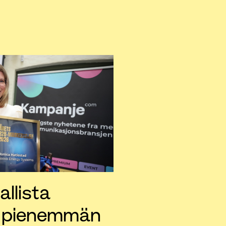
allista
a pienemmän