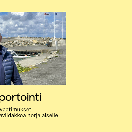
ortointi
svaatimukset
viidakkoa norjalaiselle