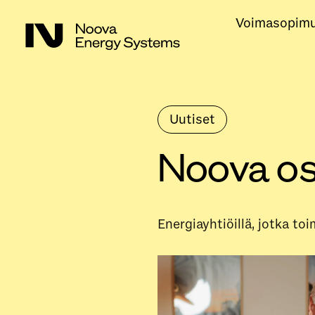
Voimasopim
Uutiset
Noova os
Energiayhtiöillä, jotka toi