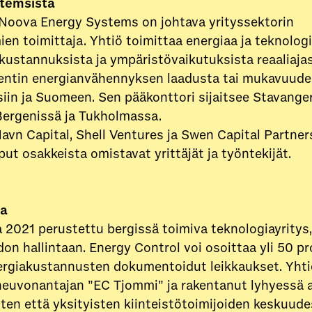
stemsistä
Noova Energy Systems on johtava yrityssektorin
ien toimittaja. Yhtiö toimittaa energiaa ja teknologi
kustannuksista ja ympäristövaikutuksista reaaliaja
sentin energianvähennyksen laadusta tai mukavuudes
iin ja Suomeen. Sen pääkonttori sijaitsee Stavanger
Bergenissä ja Tukholmassa.
avn Capital, Shell Ventures ja Swen Capital Partne
ut osakkeista omistavat yrittäjät ja työntekijät.
ta
2021 perustettu bergissä toimiva teknologiayritys,
on hallintaan. Energy Control voi osoittaa yli 50 p
ergiakustannusten dokumentoidut leikkaukset. Yhti
neuvonantajan ”EC Tjommi” ja rakentanut lyhyessä 
ten että yksityisten kiinteistötoimijoiden keskuude