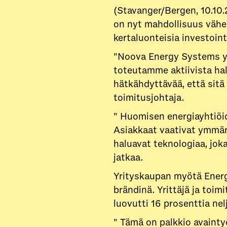
(Stavanger/Bergen, 10.10.2
on nyt mahdollisuus vähe
kertaluonteisia investoin
”Noova Energy Systems yh
toteutamme aktiivista hal
hätkähdyttävää, että sitä
toimitusjohtaja.
” Huomisen energiayhtiöi
Asiakkaat vaativat ymmärr
haluavat teknologiaa, jok
jatkaa.
Yrityskaupan myötä Energ
brändinä. Yrittäjä ja toi
luovutti 16 prosenttia nelj
” Tämä on palkkio avaintyö