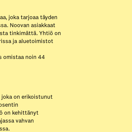
aa, joka tarjoaa täyden
ssa. Noovan asiakkaat
ta tinkimättä. Yhtiö on
issa ja aluetoimistot
rs omistaa noin 44
 joka on erikoistunut
rosentin
ö on kehittänyt
ajassa vahvan
ssa.