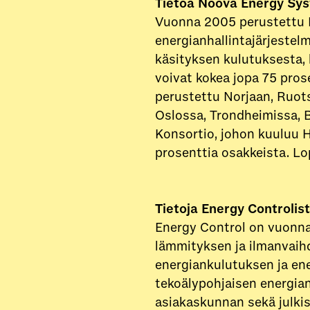
Tietoa Noova Energy Sy
Vuonna 2005 perustettu 
energianhallintajärjestelm
käsityksen kulutuksesta, 
voivat kokea jopa 75 pro
perustettu Norjaan, Ruots
Oslossa, Trondheimissa, 
Konsortio, johon kuuluu H
prosenttia osakkeista. Lop
Tietoja Energy Controlis
Energy Control on vuonna 
lämmityksen ja ilmanvaihd
energiankulutuksen ja en
tekoälypohjaisen energia
asiakaskunnan sekä julkis